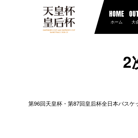
HOME
OU
ホーム
大
2
第96回天皇杯・第87回皇后杯全日本バス