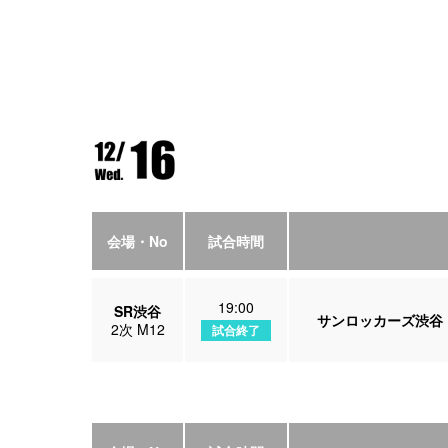
会場・No
試合時間
19:00
SR渋谷
サンロッカーズ渋谷
2次 M12
試合終了