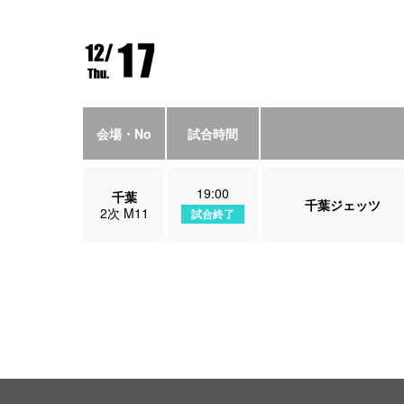
会場・No
試合時間
19:00
千葉
千葉ジェッツ
2次 M11
試合終了