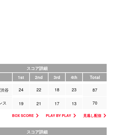
スコア詳細
1st
2nd
3rd
4th
Total
24
22
18
23
ズ渋谷
87
ンス
70
19
21
17
13
BOX SCORE
PLAY BY PLAY
見逃し配信
スコア詳細