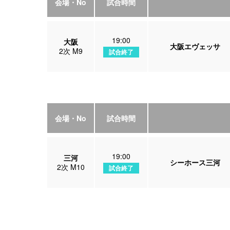
会場・No
試合時間
19:00
大阪
大阪エヴェッサ
2次 M9
試合終了
会場・No
試合時間
19:00
三河
シーホース三河
2次 M10
試合終了