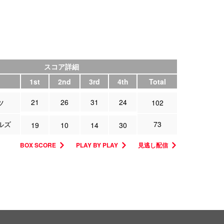
スコア詳細
1st
2nd
3rd
4th
Total
21
26
31
24
ツ
102
ルズ
73
19
10
14
30
BOX SCORE
PLAY BY PLAY
見逃し配信