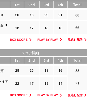
1st
2nd
3rd
4th
Total
20
18
29
21
ッサ
88
山 サ
66
18
17
18
13
BOX SCORE
PLAY BY PLAY
見逃し配信
スコア詳細
1st
2nd
3rd
4th
Total
28
25
19
16
三河
88
レイオ
71
22
17
18
14
BOX SCORE
PLAY BY PLAY
見逃し配信