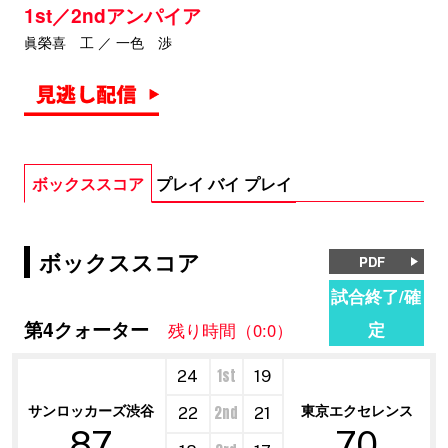
1st／2ndアンパイア
眞榮喜 工 ／ 一色 渉
ボックススコア
プレイ バイ プレイ
ボックススコア
PDF
試合終了/確
第4クォーター
定
残り時間（0:0）
1st
24
19
サンロッカーズ渋谷
東京エクセレンス
2nd
22
21
87
70