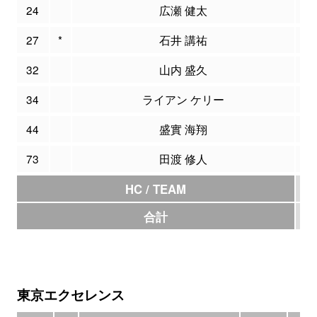
24
広瀬 健太
27
*
石井 講祐
1
32
山内 盛久
34
ライアン ケリー
44
盛實 海翔
73
田渡 修人
HC / TEAM
合計
1
東京エクセレンス