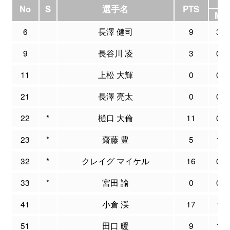
3P
No
S
選手名
PTS
M
6
長澤 健司
9
3
9
長谷川 凌
3
0
11
上松 大輝
0
0
21
長澤 亮太
0
0
22
*
樋口 大倫
11
0
23
*
齋藤 豊
5
1
32
*
クレイグ マイケル
16
0
33
*
宮田 諭
0
0
41
小倉 渓
17
1
51
田口 暖
9
1