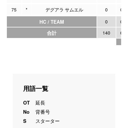
75
*
デグアラ サムエル
0
0
HC / TEAM
0
0
合計
140
6
26
用語一覧
OT
延長
No
背番号
S
スターター