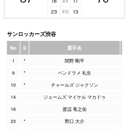
3rd
18
17
4th
23
13
サンロッカーズ渋谷
No
S
選手名
P
1
*
関野 剛平
9
*
ベンドラメ 礼生
1
10
*
チャールズ ジャクソン
1
14
ジェームズ マイケル マカドゥ
16
渡辺 竜之佑
23
*
野口 大介
1